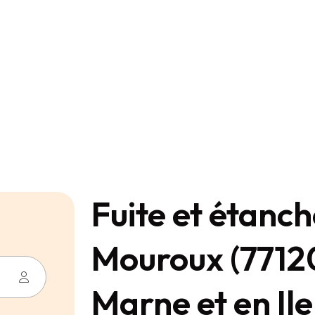
Fuite et étanch
Mouroux (77120
Marne et en Il