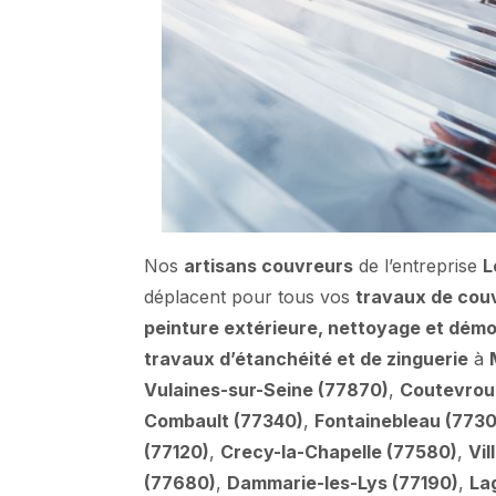
Nos
artisans couvreurs
de l’entreprise
L
déplacent pour tous vos
travaux de cou
peinture extérieure, nettoyage et dém
travaux d’étanchéité et de zinguerie
à
Vulaines-sur-Seine (77870)
,
Coutevroul
Combault (77340)
,
Fontainebleau (773
(77120)
,
Crecy-la-Chapelle (77580)
,
Vil
(77680)
,
Dammarie-les-Lys (77190)
,
La