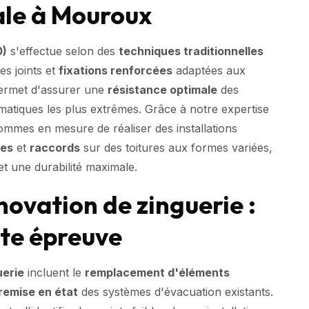
ale à Mouroux
0)
s'effectue selon des
techniques traditionnelles
es joints et
fixations renforcées
adaptées aux
permet d'assurer une
résistance optimale
des
imatiques les plus extrêmes. Grâce à notre expertise
ommes en mesure de réaliser des installations
ces
et
raccords
sur des toitures aux formes variées,
et une durabilité maximale.
novation de zinguerie :
ute épreuve
uerie
incluent le
remplacement d'éléments
remise en état
des systèmes d'évacuation existants.