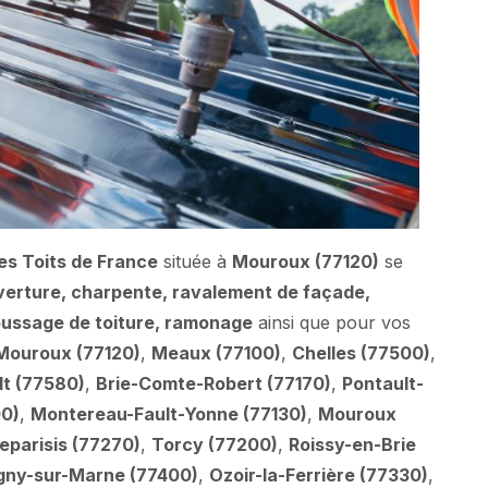
es Toits de France
située à
Mouroux (77120)
se
verture, charpente, ravalement de façade,
oussage de toiture, ramonage
ainsi que pour vos
Mouroux (77120)
,
Meaux (77100)
,
Chelles (77500)
,
t (77580)
,
Brie-Comte-Robert (77170)
,
Pontault-
00)
,
Montereau-Fault-Yonne (77130)
,
Mouroux
leparisis (77270)
,
Torcy (77200)
,
Roissy-en-Brie
gny-sur-Marne (77400)
,
Ozoir-la-Ferrière (77330)
,