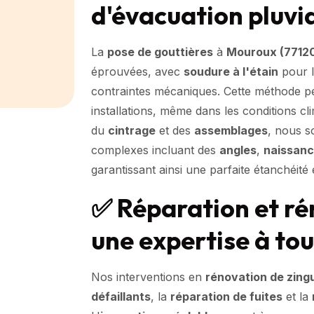
d'évacuation pluvi
La
pose de gouttières
à
Mouroux (7712
éprouvées, avec
soudure à l'étain
pour l
contraintes mécaniques. Cette méthode 
installations, même dans les conditions cl
du
cintrage
et des
assemblages
, nous s
complexes incluant des
angles
,
naissan
garantissant ainsi une parfaite étanchéité 
✅ Réparation et ré
une expertise à to
Nos interventions en
rénovation de zing
défaillants
, la
réparation de fuites
et la