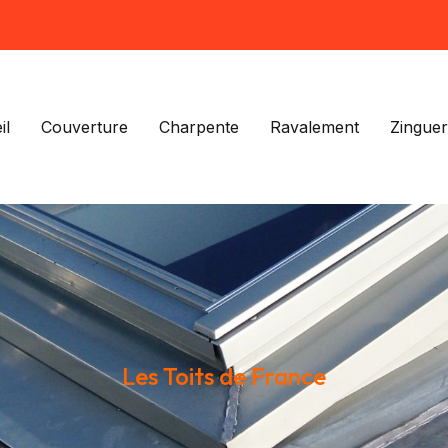
il
Couverture
Charpente
Ravalement
Zinguer
Les Toits de France